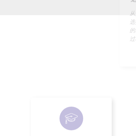
​
选
个性化词汇
的
过
​ AI 会分析你当前的词汇掌
握情况，从与你语言学习
旅程最相关的韩流内容中