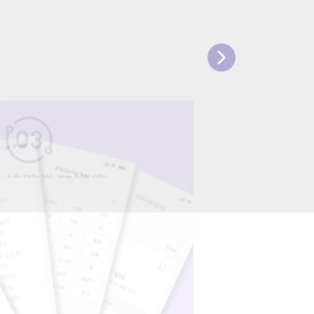
​ 追踪学习进度
​ 记录你的成长，重温过往清单，清晰了解自
己离流利韩语有多近。