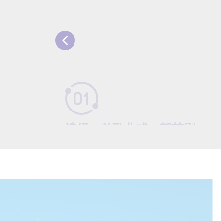
​​选择一首歌曲或一部韩剧
​ 从不断扩展的 K-pop 热门歌曲和韩剧库中挑
选，或直接输入你想学习的任何韩文文本。